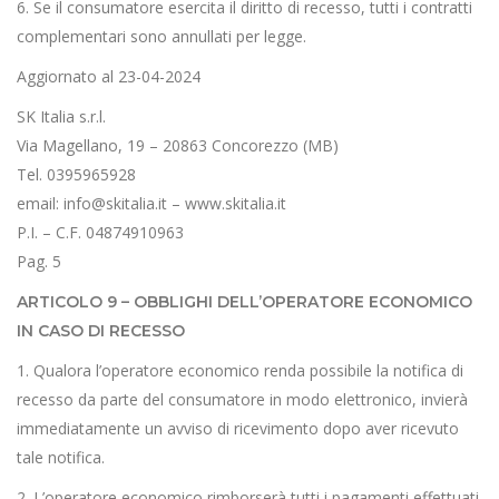
6. Se il consumatore esercita il diritto di recesso, tutti i contratti
complementari sono annullati per legge.
Aggiornato al 23-04-2024
SK Italia s.r.l.
Via Magellano, 19 – 20863 Concorezzo (MB)
Tel. 0395965928
email: info@skitalia.it – www.skitalia.it
P.I. – C.F. 04874910963
Pag. 5
ARTICOLO 9 – OBBLIGHI DELL’OPERATORE ECONOMICO
IN CASO DI RECESSO
1. Qualora l’operatore economico renda possibile la notifica di
recesso da parte del consumatore in modo elettronico, invierà
immediatamente un avviso di ricevimento dopo aver ricevuto
tale notifica.
2. L’operatore economico rimborserà tutti i pagamenti effettuati