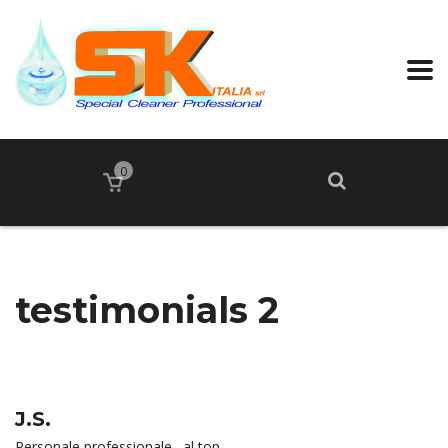
0
testimonials 2
J.S.
Personale professionale…al top.