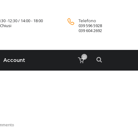
:30 -12:30 / 14:00 - 18:00
Telefono
Chiusi
039 596 5928
039 604 2692
0
Account
ommento