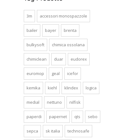
3m
accessori monospazzole
bailer
bayer
brenta
bulkysoft
chimica ossolana
chimiclean
duar
eudorex
euromop
geal
icefor
kemika
kiehl
klindex
logica
medial
nettuno
nilfisk
paperdi
papernet
qts
sebo
sepca
sk italia
technosafe