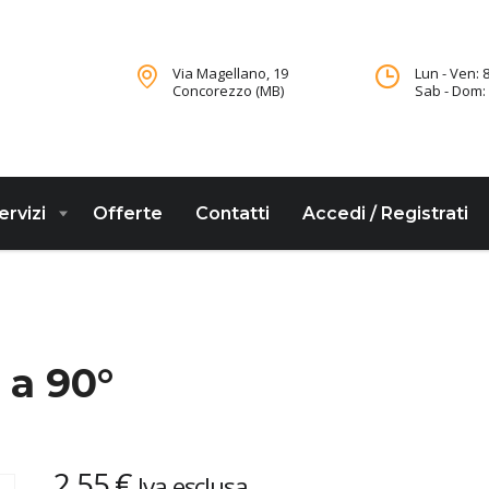
Via Magellano, 19
Lun - Ven: 8
Concorezzo (MB)
Sab - Dom: 
ervizi
Offerte
Contatti
Accedi / Registrati
 a 90°
2,55
€
Iva esclusa