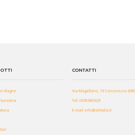
OTTI
CONTATTI
ori Bagno
Via Magellano, 19 Concorezzo (MB
rtunistica
Tel:
0395965928
atura
E-mail:
info@skitalia.it
tori