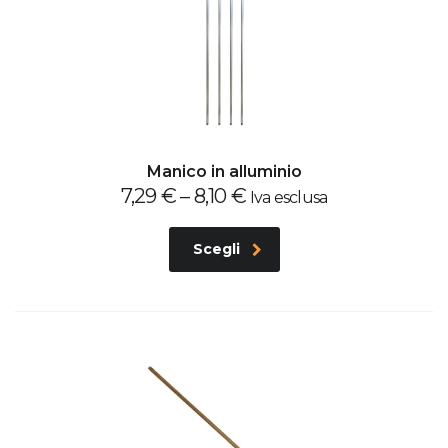
Manico in alluminio
7,29
€
–
8,10
€
Iva esclusa
Scegli