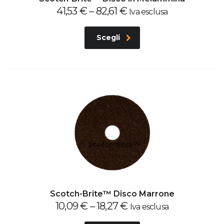
41,53
€
–
82,61
€
Iva esclusa
Scegli
Scotch-Brite™ Disco Marrone
10,09
€
–
18,27
€
Iva esclusa