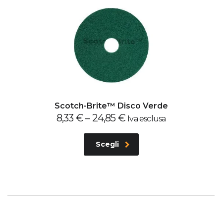
Scotch-Brite™ Disco Verde
8,33
€
–
24,85
€
Iva esclusa
Scegli