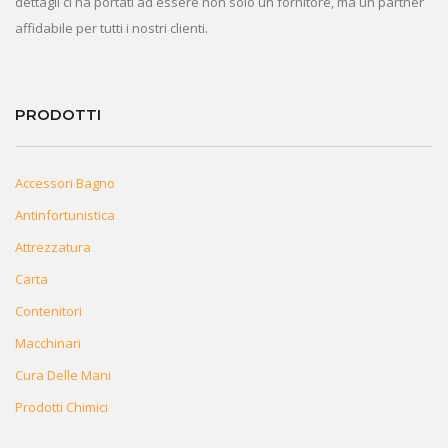
dettagli ci ha portati ad essere non solo un fornitore, ma un partner
affidabile per tutti i nostri clienti.
PRODOTTI
Accessori Bagno
Antinfortunistica
Attrezzatura
Carta
Contenitori
Macchinari
Cura Delle Mani
Prodotti Chimici