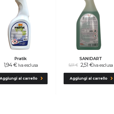
Pratik
SANIDART
Il
Il
1,94
€
2,51
€
Iva esclusa
5,01
€
Iva esclusa
prezzo
prezzo
originale
attuale
Aggiungi al carrello
Aggiungi al carrello
era:
è:
5,01 €.
2,51 €.