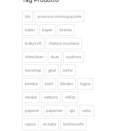
Tag Prodotto
3m
accessori monospazzole
bailer
bayer
brenta
bulkysoft
chimica ossolana
chimiclean
duar
eudorex
euromop
geal
icefor
kemika
kiehl
klindex
logica
medial
nettuno
nilfisk
paperdi
papernet
qts
sebo
sepca
sk italia
technosafe