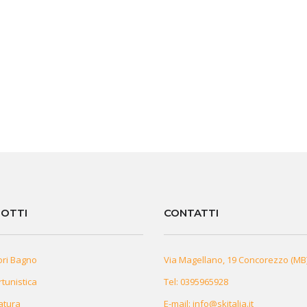
OTTI
CONTATTI
ori Bagno
Via Magellano, 19 Concorezzo (MB
rtunistica
Tel:
0395965928
atura
E-mail:
info@skitalia.it