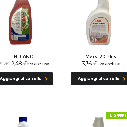
INDIANO
Marsi 20 Plus
Il
Il
2,48
€
3,36
€
,96
€
Iva esclusa
Iva esclusa
prezzo
prezzo
originale
attuale
Aggiungi al carrello
Aggiungi al carrello
era:
è:
4,96 €.
2,48 €.
IN OFFERT