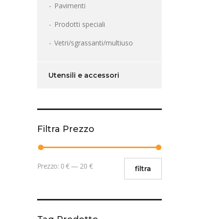
Pavimenti
Prodotti speciali
Vetri/sgrassanti/multiuso
Utensili e accessori
Filtra Prezzo
Prezzo
Prezzo
Prezzo:
0 €
—
20 €
filtra
Min
Max