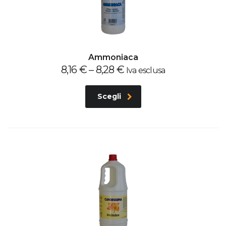
Ammoniaca
8,16
€
–
8,28
€
Iva esclusa
Scegli