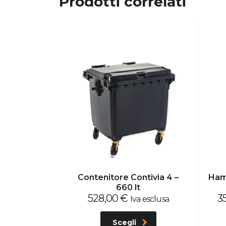
Prodotti correlati
Contenitore Contivia 4 –
Ham
660 lt
528,00
€
3
Iva esclusa
Scegli