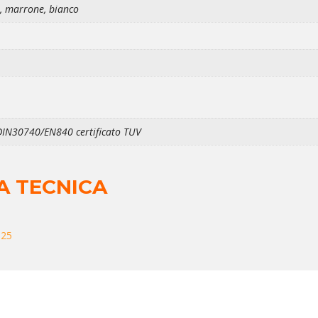
de, marrone, bianco
DIN30740/EN840 certificato TUV
A TECNICA
625