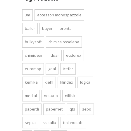
3m
accessori monospazzole
bailer
bayer
brenta
bulkysoft
chimica ossolana
chimiclean
duar
eudorex
euromop
geal
icefor
kemika
kiehl
klindex
logica
medial
nettuno
nilfisk
paperdi
papernet
qts
sebo
sepca
sk italia
technosafe