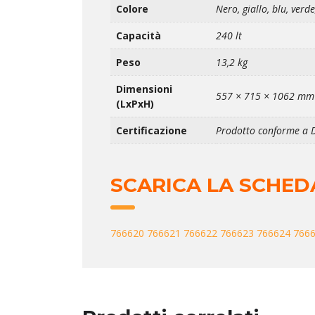
Colore
Nero, giallo, blu, ver
Capacità
240 lt
Peso
13,2 kg
Dimensioni
557 × 715 × 1062 mm
(LxPxH)
Certificazione
Prodotto conforme a 
SCARICA LA SCHED
766620
766621
766622
766623
766624
766