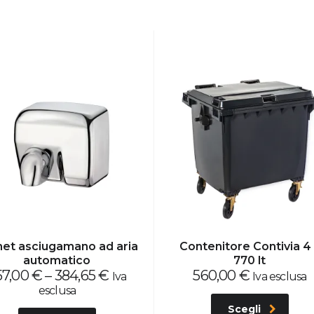
et asciugamano ad aria
Contenitore Contivia 4
automatico
770 lt
57,00
€
–
384,65
€
560,00
€
Iva
Iva esclusa
esclusa
Scegli