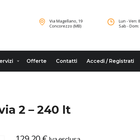
Via Magellano, 19
Lun - Ven: 8
Concorezzo (MB)
Sab - Dom: 
ervizi
Offerte
Contatti
Accedi / Registrati
ia 2 – 240 lt
129,20
€
Iva esclusa