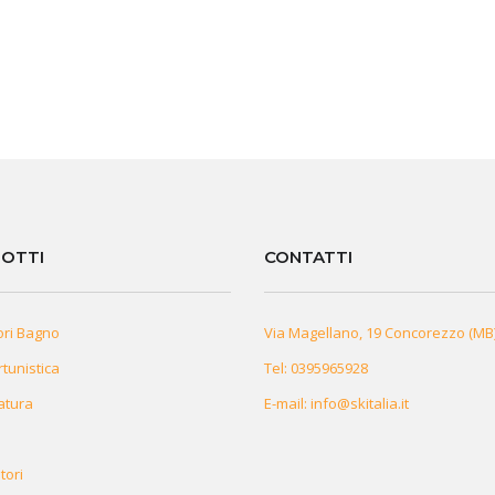
OTTI
CONTATTI
ori Bagno
Via Magellano, 19 Concorezzo (MB
rtunistica
Tel:
0395965928
atura
E-mail:
info@skitalia.it
tori