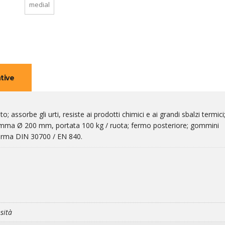
medial
tive
o; assorbe gli urti, resiste ai prodotti chimici e ai grandi sbalzi termici
gomma Ø 200 mm, portata 100 kg / ruota; fermo posteriore; gommini
norma DIN 30700 / EN 840.
sità