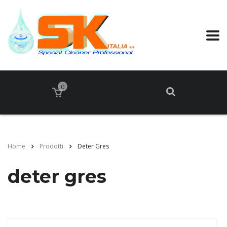
0
Home
Prodotti
Deter Gres
deter gres