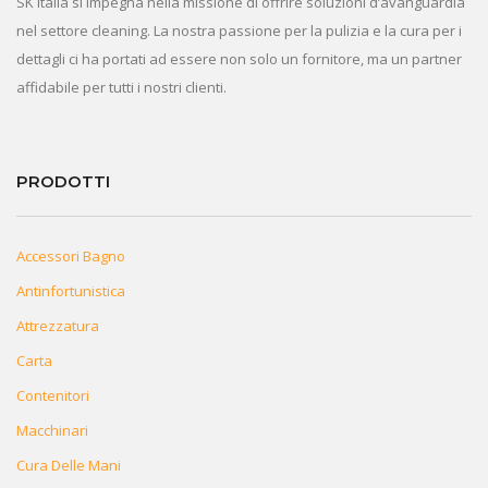
SK Italia si impegna nella missione di offrire soluzioni d’avanguardia
nel settore cleaning. La nostra passione per la pulizia e la cura per i
dettagli ci ha portati ad essere non solo un fornitore, ma un partner
affidabile per tutti i nostri clienti.
PRODOTTI
Accessori Bagno
Antinfortunistica
Attrezzatura
Carta
Contenitori
Macchinari
Cura Delle Mani