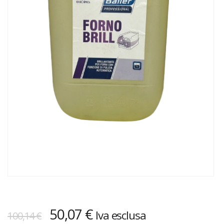
Il
Il
50,07
€
Iva esclusa
100,14
€