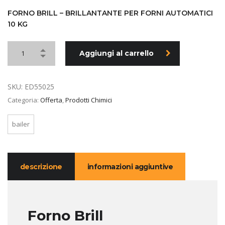
prezzo
prezzo
originale
attuale
FORNO BRILL – BRILLANTANTE PER FORNI AUTOMATICI
10 KG
era:
è:
100,14 €.
50,07 €.
Aggiungi al carrello
SKU:
ED55025
Categoria:
Offerta
,
Prodotti Chimici
bailer
descrizione
informazioni aggiuntive
Forno Brill