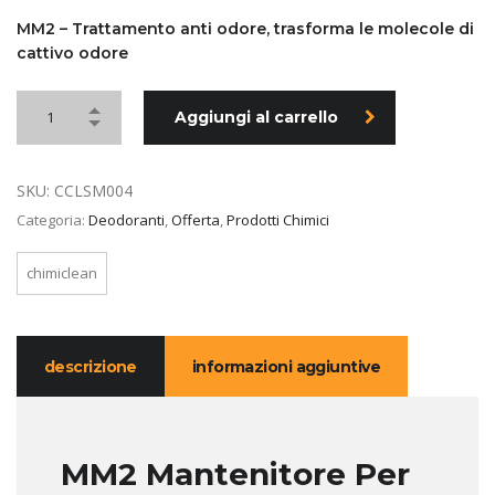
prezzo
prezzo
originale
attuale
MM2 – Trattamento anti odore, trasforma le molecole di
cattivo odore
era:
è:
7,96 €.
3,98 €.
Aggiungi al carrello
SKU:
CCLSM004
Categoria:
Deodoranti
,
Offerta
,
Prodotti Chimici
chimiclean
descrizione
informazioni aggiuntive
MM2 Mantenitore Per