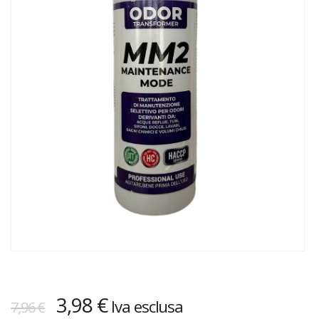
Il
Il
3,98
€
Iva esclusa
7,96
€