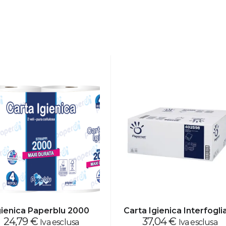
gienica Paperblu 2000
Carta Igienica Interfogli
24,79
€
37,04
€
Iva esclusa
Iva esclusa