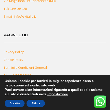
Via Magellano, 19 Concorezzo (MB)
Tel:
0395965928
E-mail:
info@skitalia.it
PAGINE UTILI
Privacy Policy
Cookie Policy
Termini e Condizioni Generali
P.Iva: 04874910963
Usiamo i cookie per fornirti la miglior esperienza d'uso e
navigazione sul nostro sito web.
Puoi trovare altre informazioni riguardo a quali cookie usiamo
sul sito o disabilitarli nelle
impostazioni
.
Accetta
Rifiuta
© 2026 Innovea. Tutti i Diritti Riservati