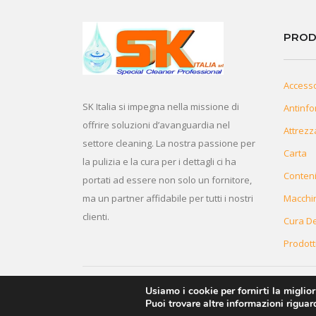
PROD
Access
SK Italia si impegna nella missione di
Antinfo
offrire soluzioni d’avanguardia nel
Attrezz
settore cleaning. La nostra passione per
Carta
la pulizia e la cura per i dettagli ci ha
Conteni
portati ad essere non solo un fornitore,
ma un partner affidabile per tutti i nostri
Macchi
clienti.
Cura De
Prodott
Usiamo i cookie per fornirti la miglio
© 2026 Innovea. Tutti i Diritti Riservati
Puoi trovare altre informazioni riguard