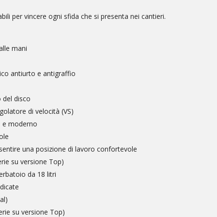
bili per vincere ogni sfida che si presenta nei cantieri.
alle mani
co antiurto e antigraffio
o del disco
golatore di velocità (VS)
o e moderno
ole
entire una posizione di lavoro confortevole
erie su versione Top)
rbatoio da 18 litri
edicate
al)
serie su versione Top)