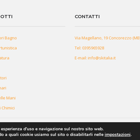
OTTI
CONTATTI
ori Bagno
Via Magellano, 19 Concorezzo (MB
rtunistica
Tel:
0395965928
atura
E-mail:
info@skitalia.it
tori
nari
lle Mani
i Chimici
r esperienza d'uso e navigazione sul nostro sito web.
o a quali cookie usiamo sul sito o disabilitarli nelle
impostazioni
.