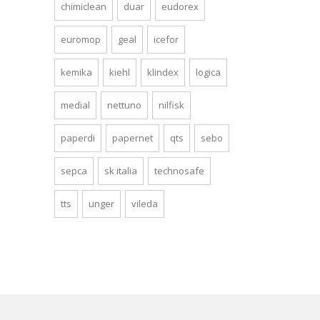
chimiclean
duar
eudorex
euromop
geal
icefor
kemika
kiehl
klindex
logica
medial
nettuno
nilfisk
paperdi
papernet
qts
sebo
sepca
sk italia
technosafe
tts
unger
vileda