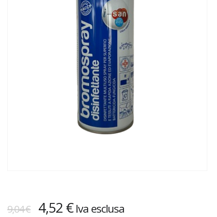
Il
Il
4,52
€
Iva esclusa
9,04
€