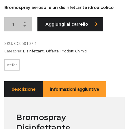
prezzo
prezzo
originale
attuale
Bromospray aerosol è un disinfettante idroalcolico
era:
è:
9,04 €.
4,52 €.
Aggiungi al carrello
SKU:
CC050107-1
Categoria:
Disinfettanti
,
Offerta
,
Prodotti Chimici
icefor
descrizione
informazioni aggiuntive
Bromospray
Disinfettante