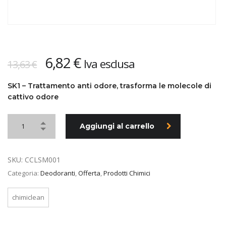
Il
Il
6,82
€
Iva esclusa
13,63
€
prezzo
prezzo
originale
attuale
SK1 – Trattamento anti odore, trasforma le molecole di
cattivo odore
era:
è:
13,63 €.
6,82 €.
Aggiungi al carrello
SKU:
CCLSM001
Categoria:
Deodoranti
,
Offerta
,
Prodotti Chimici
chimiclean