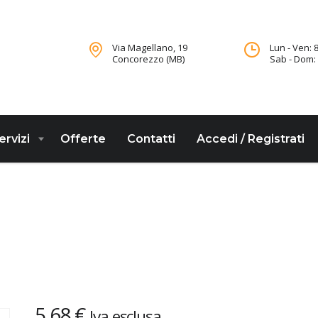
Via Magellano, 19
Lun - Ven: 8
Concorezzo (MB)
Sab - Dom: 
ervizi
Offerte
Contatti
Accedi / Registrati
5,68
€
Iva esclusa