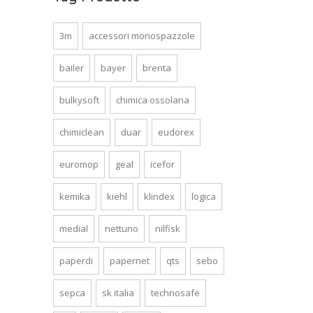
3m
accessori monospazzole
bailer
bayer
brenta
bulkysoft
chimica ossolana
chimiclean
duar
eudorex
euromop
geal
icefor
kemika
kiehl
klindex
logica
medial
nettuno
nilfisk
paperdi
papernet
qts
sebo
sepca
sk italia
technosafe