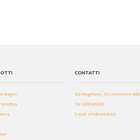
OTTI
CONTATTI
ori Bagno
Via Magellano, 19 Concorezzo (MB
rtunistica
Tel:
0395965928
atura
E-mail:
info@skitalia.it
tori